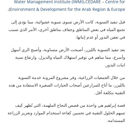
Water Management Institute (IWMI)
،
CEDARE – Centre for
).
Environment & Development for the Arab Region & Europe
قبل تنفيذ التسوية، كانت الأرض تسوى تسوية عشوائية، مما يؤدي إلى
تجمع المياه في بعض المناطق وجفاف مناطق أخرى، الأمر الذي تسبب
في تعفن البذور أو عدم إنباتها.
بعد تنفيذ التسوية بالليزر، أصبحت الأرض متساوية، وأصبح الري أسهل
وأسرع، مما ساهم في توفير استهلاك المياه والديزل، وارتفاع نسبة
انبات البذور.
من خلال الجمعيات الزراعية، وفر مشروع المرونة خدمة التسوية
بالليزر، ما أتاح للمزارعين أصحاب الحيازات الصغيرة الاستفادة من هذه
التقنية بتكلفة أقل.
قصة إبراهيم هي واحدة من قصص النجاح الملهمة، التي تُظهر كيف
تسهم الحلول التقنية في تحسين كفاءة استخدام الموارد وتعزيز الزراعة
المستدامة.