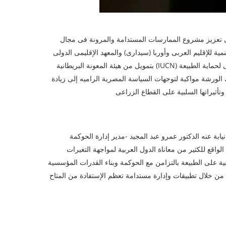
مية الهادفة إلى تعزيز مشروع الممارسات المستدامة والمرونة فى مجال
مية للإقليم العربى وأوربا (سيدارى) والمعهد الإقليمى الدولى
لإدارة المياه لمنطقة الشرق الأوسط وشمال أفريقيا (IWMI) والإتحاد الدولى لحماية الطبيعة (IUCN) بتمويل من هيئة المعونة البريطانية
لورشة مواكبة لتوجهات السياسة المصرية الراميه إلى زيادة
تأثيراتها السلبية على القطاع الزراعى
يابة عنه الدكتور عمرو عبد المجيد -مدير إدارة الحوكمة
قع للكثير من معاناة الدول العربية لمواجهة التغيرات
مبنية على الطبيعة بالتزامن مع الحوكمة وبناء القدرات المؤسسية
من خلال تطبيقات وإدارة مستدامة تعظم الإستفادة من المتاح