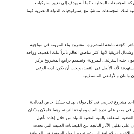
كة المجتمعات المحلية ، كما أنه يهدف إلى تغيير سلوكيات
ة لتلك المجتمعات تماشيًا مع إستراتيجيات الدولة المصرية فيما
قاهر- كجهه مانحة للمشروع:- مشروع بناء المرونة فى مواجهة
ال أفريقيا لأنها أكثر مناطق العالم تأثراً بتلك القضية، وواحد
ة مشروعات بيئية وتنموية تمولها الحكومة البريطانية بتكلفة 60 مليون جنيه استرلينى للمرونة، وتصميم برامج المشروع يركز
تهدفة لأنه الأصل فى التنفيذ، ويجب أن يكون لديه الوعى
ن ولبنان والأراضى الفلسطينية
تواجد مشروع تجريبي في كل دولة، يهدف بشكل خاص لمعالجة
ي في مصر على ندرة المياه وملوحة التربة، وهما عاملان يقيّدان
قضية المتعلقة بالبنية التحتية للمياه من خلال إعادة تأهيل
ن على تقليل الآثار الناتجة عن الفيضانات العنيفة التي تحدث
الأخرى، بالإضافة إلى دعم تجديد المياه الجوفية في المنطقة.