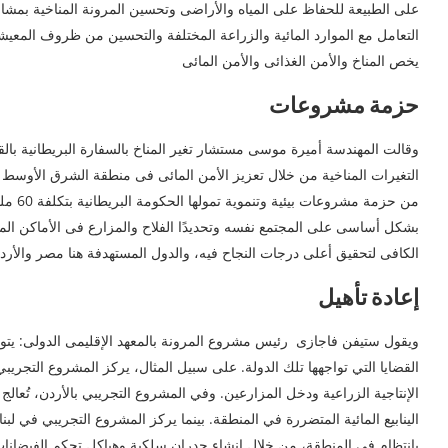
على الطبيعة للحفاظ على المياه والأراضى وتحسين المرونة المناخية بمشار
التعامل مع الموارد المائية والزراعة المختلفة والتحسين من ظروف المعيشي
يخص المناخ والأمن الغذائى والأمن المائى
حزمة مشروعات
وقالت المهندسة أميرة موسى مستشار تغير المناخ بالسفارة البريطانية بال
التغيرات المناخية من خلال تعزيز الأمن المائى فى منطقة الشرق الأوسط وشم
من حزم
بشكل أساسى على المجتمع نفسه وتحديدًا الفلاح والمزارع فى الأماكن المس
الكافى لتحقيق أعلى درجات النجاح فيه، والدول المستهدفة هنا مصر والأرد
إعادة تأهيل
ويقول ستيفن فاجازى رئيس مشروع المرونة بالمعهد الإقليمى الدولى: ي
القضايا التي تواجهها تلك الدولة. على سبيل المثال، يركز المشروع التجريب
الإنتاجية الزراعية ودخل المزارعين. وفي المشروع التجريبي بالأردن، تُعالج ال
الينابيع المائية المتضررة في المنطقة. بينما يركز المشروع التجريبي في لبنا
بانتظام في المنطقة، من خلال إنشاء جدران سلكية وهياكل تحكم الفيضانات 