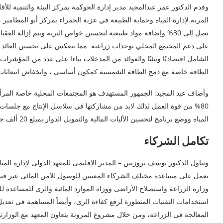
وقدم الدكتور عمر عبدالمجيد مدير إدارة الحوكمة بمركز البيئة والتنمية للأق
المرنة لإدارة المياه وحماية الطبيعة في عزبة الحمراء بمركز أبو المطامير
تصل إلى 30% وإضافة مواد طبيعية لتحسين خواص التربة ويتم إزالة 
على دعم المجتمع المحلي بوحدات زراعية مما ينعكس على تحسين العائد الم
الشامل اقتصاديًا وبيئيًا والعوائد من المدخلات بناءا على عدد من المؤشرا
الطاقة خاصة مع دمج الطاقة الشمسية كمكون أساسى ، وانخفاض انبعاثات 
وأضاف عبد المجيد: الجمهور المستهدف هو المجتمعات المحلية خاصة المرأ
80% من قوة العمل لذلك لابد من مشاركتها في سلاسل الإنتاج مع جلسات
المياه ووضع برنامج لتحسين الأليات المالية والتمويل الدوار بمبلغ 20 ألف جنيه استرليني
تكامل الشركاء
وتناول الدكتور يوسف بروزيين – المدير الإقليمى للمعهد الدولى لإدارة الم
نعمل على مساعدة مختلف الشركاء المعنيين للوصول للأمن المائى عبر قنوا
وزارة الزراعة واستصلاح الأراضى ووزاة الموارد المائية والرى للمساعدة ل
استخدامات التقنيات المتطورة لرفع كفاءة الرى، وأيضاً المساهمة فى تعد
المعالجة فى الزراعة، ومن خلال مشروع المرونة يتعاون المعهد مع الوزارتي