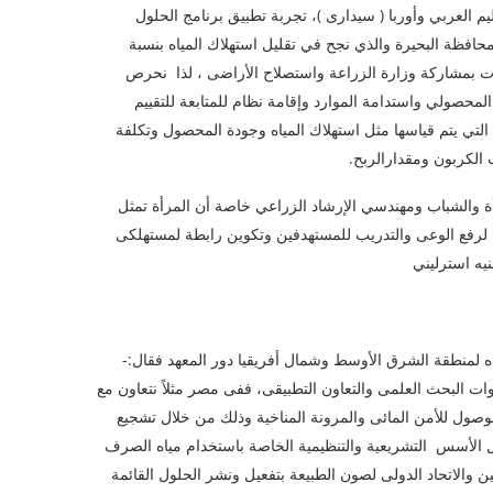
ليم العربي وأوربا ( سيدارى )، تجربة تطبيق برنامج الحلول
 محافظة البحيرة والذي نجح في تقليل استهلاك المياه بنسبة
العقبات بمشاركة وزارة الزراعة واستصلاح الأراضى ، لذا نحرص
حصولي واستدامة الموارد وإقامة نظام للمتابعة للتقييم
ت التي يتم قياسها مثل استهلاك المياه وجودة المحصول وتكلفة
الكربون ومقدارالربح.
ة والشباب ومهندسي الإرشاد الزراعي خاصة أن المرأة تمثل
 لرفع الوعى والتدريب للمستهدفين وتكوين رابطة لمستهلكى
ياه لمنطقة الشرق الأوسط وشمال أفريقيا دور المعهد فقال:-
ت البحث العلمى والتعاون التطبيقى، ففى مصر مثلاً نتعاون مع
لوصول للأمن المائى والمرونة المناخية وذلك من خلال تشجيع
يل الأسس التشريعية والتنظيمية الخاصة باستخدام مياه الصرف
ن والاتحاد الدولى لصون الطبيعة بتفعيل ونشر الحلول القائمة