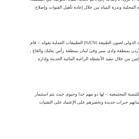
لمحلية وندرة المياه من خلال إعادة تأهيل القنوات وإصلاح
ويلخص المهندس على هياجنة مدير برنامج المياه والتغير المناخى فى الإتحاد الدولى لصون الطبيعة (IUCN) التطبيقات العملية بقوله :- قام
الأردن بمنطقة وادى سير وفى لبنان بمنطقة رأس بعلبك والقاع ،
ين من خلال تنفيذ الأنشطة الزاعية المائية الحديثة وإدارة
نمية المجتمعية :- لها دو مهم جدا وحيوى حيث يتم استثمار
كسابهم خبرات جديدة وتحفيزهم على الإعتماد على التقنيات