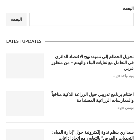
البحث
البحث
LATEST UPDATES
تحويل الحطام إلى تنمية: نهج الاقتصاد الدائري
في التعامل مع نفايات البناء والهدم – من منظور
عربي
يوم واحد ago
اختتام برنامج تدريبي حول الزراعة الذكية مناخياً
والممارسات الزراعية المستدامة
يومين ago
سيداري ينظم ندوة إلكترونية حول “إدارة المياه:
التحديات والفرص” بالتعاون مع اتحاد إذاعات