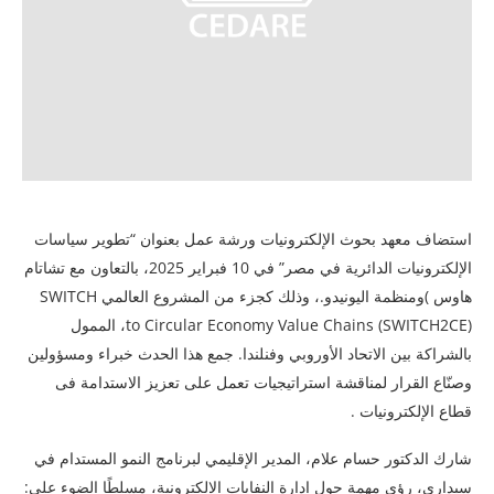
استضاف معهد بحوث الإلكترونيات ورشة عمل بعنوان “تطوير سياسات
الإلكترونيات الدائرية في مصر” في 10 فبراير 2025، بالتعاون مع تشاتام
هاوس )ومنظمة اليونيدو.، وذلك كجزء من المشروع العالمي SWITCH
to Circular Economy Value Chains (SWITCH2CE)، الممول
بالشراكة بين الاتحاد الأوروبي وفنلندا. جمع هذا الحدث خبراء ومسؤولين
وصنّاع القرار لمناقشة استراتيجيات تعمل على تعزيز الاستدامة فى
قطاع الإلكترونيات .
شارك الدكتور حسام علام، المدير الإقليمي لبرنامج النمو المستدام في
سيداري، رؤى مهمة حول إدارة النفايات الإلكترونية، مسلطًا الضوء على: