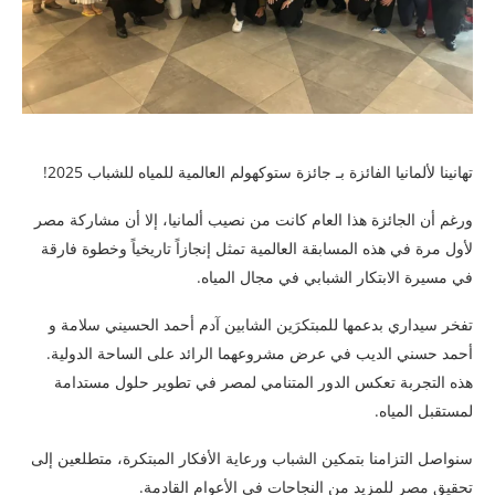
تهانينا لألمانيا الفائزة بـ جائزة ستوكهولم العالمية للمياه للشباب 2025!
ورغم أن الجائزة هذا العام كانت من نصيب ألمانيا، إلا أن مشاركة مصر
لأول مرة في هذه المسابقة العالمية تمثل إنجازاً تاريخياً وخطوة فارقة
في مسيرة الابتكار الشبابي في مجال المياه.
تفخر سيداري بدعمها للمبتكرَين الشابين آدم أحمد الحسيني سلامة و
أحمد حسني الديب في عرض مشروعهما الرائد على الساحة الدولية.
هذه التجربة تعكس الدور المتنامي لمصر في تطوير حلول مستدامة
لمستقبل المياه.
سنواصل التزامنا بتمكين الشباب ورعاية الأفكار المبتكرة، متطلعين إلى
تحقيق مصر للمزيد من النجاحات في الأعوام القادمة.