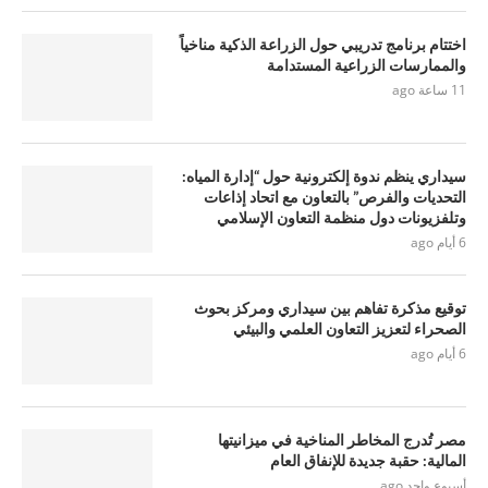
اختتام برنامج تدريبي حول الزراعة الذكية مناخياً
والممارسات الزراعية المستدامة
11 ساعة ago
سيداري ينظم ندوة إلكترونية حول “إدارة المياه:
التحديات والفرص” بالتعاون مع اتحاد إذاعات
وتلفزيونات دول منظمة التعاون الإسلامي
6 أيام ago
توقيع مذكرة تفاهم بين سيداري ومركز بحوث
الصحراء لتعزيز التعاون العلمي والبيئي
6 أيام ago
مصر تُدرج المخاطر المناخية في ميزانيتها
المالية: حقبة جديدة للإنفاق العام
أسبوع واحد ago