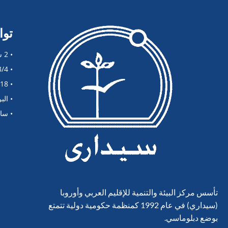
توا
• 2 شارع الحجاز، مبنى سيداري. ص.ب. 1057، القاهرة 11737، مصر
• Tel: (202) 2451-3921/2/3/4
• Fax: (202) 2451-3918
• البريد 
• ساعات 
تأسس مركز البيئة والتنمية للإقليم العربي وأوروبا
(سيداري) في عام 1992 كمنظمة حكومية دولية تتمتع
بوضع دبلوماسي.