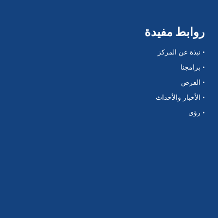
روابط مفيدة
• نبذة عن المركز
• برامجنا
• الفرص
• الأخبار والأحداث
• رؤى