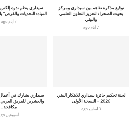
توقيع مذكرة تفاهم بين سيداري ومركز
سيداري ينظم ندوة إلكترون
بحوث الصحراء لتعزيز التعاون العلمي
المياه: التحديات والفرص” بال
والبيئي
7 أيام ago
7 أيام ago
لجنة تحكيم جائزة سيداري للابتكار البيئي
سيداري يشارك في أعمال ال
2026 – النسخة الأولى
والعشرين للفريق العربي ا
مكافحة...
3 أسابيع ago
أسبوعين ago