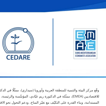
وقّع مركز البيئة والتنمية للمنطقة العربية وأوروبا (سيداري)، ممثّلًا في ال
للاقتصاديين (EMEA)، ممثّلة في الدكتورة ريم عيّادي، المؤسِّسة 
المستدامة، وبناء القدرة على التكيّف مع تغيّر المناخ، ودعم التحول نحو ال