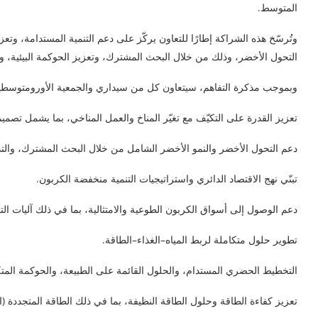
المتوسط.
وتُرسّخ هذه الشراكة إطارًا للتعاون يركّز على دعم التنمية المستدامة، و
التحول الأخضر، وذلك من خلال البحث المشترك، وتعزيز الحوكمة البيئية، وبن
وبموجب مذكرة التفاهم، سيتعاون كل من سيداري والجمعية الأورومتوسطية للاقتصاديين (EMEA) في عدد من 
تعزيز القدرة على التكيّف مع تغيّر المناخ والعمل المناخي، بما يشمل تصميم
دعم التحول الأخضر والنمو الأخضر الشامل من خلال البحث المشترك، والتد
تبنّي نهج الاقتصاد الدائري واستراتيجيات التنمية منخفضة الكربون.
دعم الوصول إلى أسواق الكربون الطوعية والامتثالية، بما في ذلك آليات الت
تطوير حلول متكاملة لربط المياه–الغذاء–الطاقة.
التخطيط الحضري المستدام، والحلول القائمة على الطبيعة، والحوكمة المتكام
تعزيز كفاءة الطاقة وحلول الطاقة النظيفة، بما في ذلك الطاقة المتجددة (ا