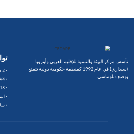
توا
تأسس مركز البيئة والتنمية للإقليم العربي وأوروبا
(سيداري) في عام 1992 كمنظمة حكومية دولية تتمتع
• 2 شارع الحجاز، مبنى سيداري. ص.ب. 1057، القاهرة 11737، مصر
بوضع دبلوماسي.
• Tel: (202) 2451-3921/2/3/4
• Fax: (202) 2451-3918
• البريد 
• ساعات 