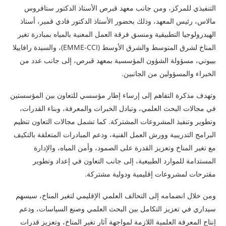
التنفيذي للمركز، ومن جانب معهد قبرص الأستاذ الدكتور ستافروس
مالاس، رئيس المعهد، وذلك بحضور الأستاذ الدكتور فادي قمير، أستاذ
الهيدرولوجيا التطبيقية ومنسق فرقة العمل المعنية بالمياه بمبادرة تغير
المناخ لشرق المتوسط والشرق الأوسط (EMME-CCI)، والسيدة رافاييلا
بييوتي، مسؤولة الشؤون المؤسسية بمعهد قبرص، إلى جانب عدد من
الخبراء والمسؤولين من الجانبين.
وتهدف مذكرة التفاهم إلى إرساء إطار مؤسسي للتعاون بين المؤسستين
في مجالات البحث العلمي، وتبادل الخبرات والمعرفة، وبناء القدرات،
وتطوير وتنفيذ المشروعات المشتركة. كما تشمل مجالات التعاون تنظيم
البرامج التدريبية وورش العمل الفنية، ودعم المبادرات المتعلقة بالتكيف
مع تغير المناخ وتعزيز القدرة على الصمود، وأمن المياه، والإدارة
المستدامة للموارد الطبيعية، إلى جانب التعاون في إعداد وتطوير
مقترحات لمشروعات إقليمية ودولية مشتركة.
ومن خلال انضمامه إلى التحالف العلمي الإقليمي لتغير المناخ، سيسهم
سيداري في تعزيز التكامل بين البحث العلمي وصنع السياسات، ودعم
إنتاج المعرفة العلمية اللازمة لمواجهة آثار تغير المناخ، وتعزيز قدرات