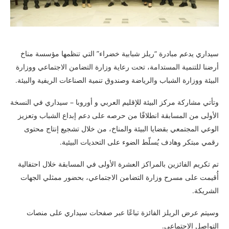
سيداري يدعم مبادرة “ريلز شبابية خضراء” التي تنظمها مؤسسة مناخ
أرضنا للتنمية المستدامة، تحت رعاية وزارة التضامن الاجتماعي ووزارة
البيئة ووزارة الشباب والرياضة وصندوق
تنمية الصناعات الريفية والبيئة.
وتأتي مشاركة مركز البيئة للإقليم العربي و أوروبا – سيداري في النسخة
الأولى من المسابقة انطلاقًا من حرصه على دعم إبداع الشباب وتعزيز
الوعي المجتمعي بقضايا البيئة والمناخ، من خلال تشجيع إنتاج محتوى
رقمي مبتكر وهادف يُسلّط الضوء على التحديات البيئية.
تم تكريم الفائزين بالمراكز العشرة الأولى في المسابقة خلال احتفالية
أُقيمت على مسرح وزارة التضامن الاجتماعي، بحضور ممثلي الجهات
الشريكة.
وسيتم عرض الريلز الفائزة تباعًا عبر صفحات سيداري على منصات
التواصل الاجتماعي.