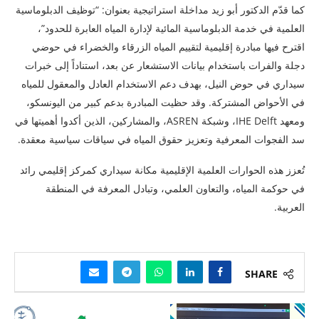
كما قدّم الدكتور أبو زيد مداخلة استراتيجية بعنوان: “توظيف الدبلوماسية
العلمية في خدمة الدبلوماسية المائية لإدارة المياه العابرة للحدود”،
اقترح فيها مبادرة إقليمية لتقييم المياه الزرقاء والخضراء في حوضي
دجلة والفرات باستخدام بيانات الاستشعار عن بعد، استناداً إلى خبرات
سيداري في حوض النيل، بهدف دعم الاستخدام العادل والمعقول للمياه
في الأحواض المشتركة. وقد حظيت المبادرة بدعم كبير من اليونسكو،
ومعهد IHE Delft، وشبكة ASREN، والمشاركين، الذين أكدوا أهميتها في
سد الفجوات المعرفية وتعزيز حقوق المياه في سياقات سياسية معقدة.
تُعزز هذه الحوارات العلمية الإقليمية مكانة سيداري كمركز إقليمي رائد
في حوكمة المياه، والتعاون العلمي، وتبادل المعرفة في المنطقة
العربية.
SHARE