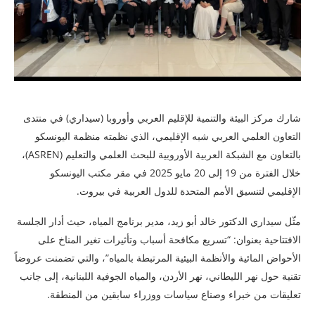
شارك مركز البيئة والتنمية للإقليم العربي وأوروبا (سيداري) في منتدى
التعاون العلمي العربي شبه الإقليمي، الذي نظمته منظمة اليونسكو
بالتعاون مع الشبكة العربية الأوروبية للبحث العلمي والتعليم (ASREN)،
خلال الفترة من 19 إلى 20 مايو 2025 في مقر مكتب اليونسكو
الإقليمي لتنسيق الأمم المتحدة للدول العربية في بيروت.
مثّل سيداري الدكتور خالد أبو زيد، مدير برنامج المياه، حيث أدار الجلسة
الافتتاحية بعنوان: “تسريع مكافحة أسباب وتأثيرات تغير المناخ على
الأحواض المائية والأنظمة البيئية المرتبطة بالمياه”، والتي تضمنت عروضاً
تقنية حول نهر الليطاني، نهر الأردن، والمياه الجوفية اللبنانية، إلى جانب
تعليقات من خبراء وصناع سياسات ووزراء سابقين من المنطقة.