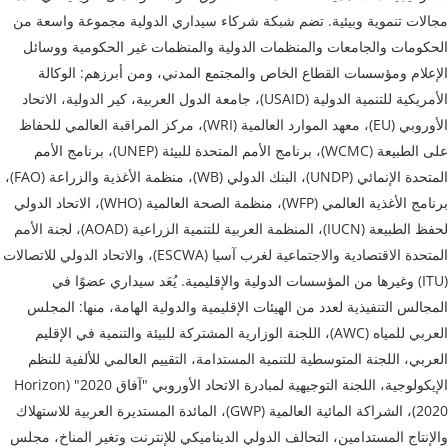
مجالات تنموية وبيئية. تضم شبكة شركاء سيداري الدولية مجموعة واسعة من
الحكومات والجامعات والمنظمات الدولية والمنظمات غير الحكومية ووسائل
الإعلام ومؤسسات القطاع الخاص والمجتمع المدني، ومن أبرزهم: الوكالة
الأمريكية للتنمية الدولية (USAID)، جامعة الدول العربية، كير الدولية، الاتحاد
الأوروبي (EU)، معهد الموارد العالمية (WRI)، مركز المراقبة العالمي للحفاظ
على الطبيعة (WCMC)، برنامج الأمم المتحدة للبيئة (UNEP)، برنامج الأمم
المتحدة الإنمائي (UNDP)، البنك الدولي (WB)، منظمة الأغذية والزراعة (FAO)،
برنامج الأغذية العالمي (WFP)، منظمة الصحة العالمية (WHO)، الاتحاد الدولي
لحفظ الطبيعة (IUCN)، المنظمة العربية للتنمية الزراعية (AOAD)، لجنة الأمم
المتحدة الاقتصادية والاجتماعية لغرب آسيا (ESCWA)، والاتحاد الدولي للاتصالات
(ITU) وغيرها من المؤسسات الدولية والإقليمية. يُعَد سيداري عضوًا في
المجالس التنفيذية لعدد من الهيئات الإقليمية والدولية الهامة، منها: المجلس
العربي للمياه (AWC)، اللجنة الوزارية المشتركة للبيئة والتنمية في الإقليم
العربي، اللجنة المتوسطية للتنمية المستدامة، التقييم العالمي للألفية للنظم
الإيكولوجية، اللجنة التوجيهية لمبادرة الاتحاد الأوروبي "آفاق 2020" (Horizon
2020)، الشراكة المائية العالمية (GWP)، المائدة المستديرة العربية للاستهلاك
والإنتاج المستدامين، التحالف الدولي الديناميكي للإنترنت وتغير المناخ، مجلس