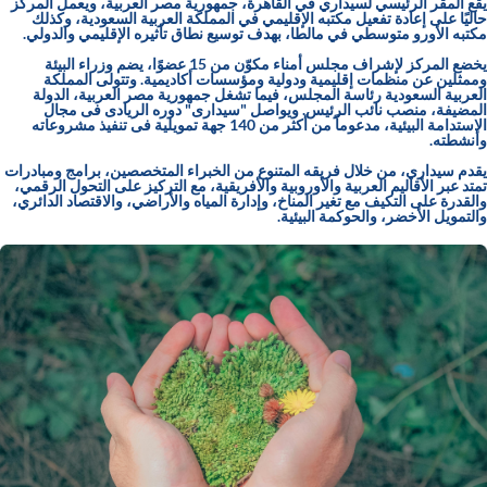
يقع المقر الرئيسي لسيداري في القاهرة، جمهورية مصر العربية، ويعمل المركز
حاليًا على إعادة تفعيل مكتبه الإقليمي في المملكة العربية السعودية، وكذلك
مكتبه الأورو متوسطي في مالطا، بهدف توسيع نطاق تأثيره الإقليمي والدولي.
يخضع المركز لإشراف مجلس أمناء مكوّن من 15 عضوًا، يضم وزراء البيئة
وممثلين عن منظمات إقليمية ودولية ومؤسسات أكاديمية. وتتولى المملكة
العربية السعودية رئاسة المجلس، فيما تشغل جمهورية مصر العربية، الدولة
المضيفة، منصب نائب الرئيس. ويواصل "سيدارى" دوره الريادى فى مجال
الاستدامة البيئية، مدعوماً من أكثر من 140 جهة تمويلية فى تنفيذ مشروعاته
وأنشطته.
يقدم سيداري، من خلال فريقه المتنوع من الخبراء المتخصصين، برامج ومبادرات
تمتد عبر الأقاليم العربية والأوروبية والأفريقية، مع التركيز على التحول الرقمي،
والقدرة على التكيف مع تغير المناخ، وإدارة المياه والأراضي، والاقتصاد الدائري،
والتمويل الأخضر، والحوكمة البيئية.