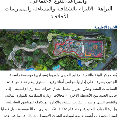
والمراعية للنوع الاجتماعي.
النزاهة
– الالتزام بالشفافية والمساءلة والممارسات
الأخلاقية.
الخبرة الإقليمية
يُعَد مركز البيئة والتنمية للإقليم العربي وأوروبا (سيداري) مؤسسة راسخة
الجذور، يشرف على إدارتها مجلس أمناء رفيع المستوى يضم نخبة من قادة
السياسات البيئية وصنّاع القرار. يشمل نطاق خبرات سيداري الإقليمية – إلى
جانب العديد من الأنشطة الأخرى – مجالات الإدارة المتكاملة للموارد المائية،
والتقييم البيئي وإصدار التقارير البيئية، والإدارة المتكاملة للمناطق الساحلية،
وإدارة الموارد الطبيعية. ومنذ عام 1992، نفّذ سيداري أبحاثًا موسعة حول قضايا
استراتيجية ذات أهمية خاصة لمنطقة الشرق الأوسط وشمال أفريقيا في عدة