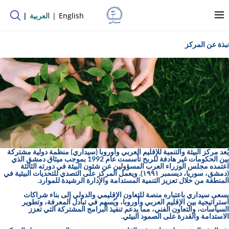
English
العربية
نبذة عن المركز
يُعد مركز البيئة والتنمية للإقليم العربي وأوروبا (سيداري) منظمة دولية مشتركة
بين الحكومات غير هادفة للربح تأسست عام 1992 بموجب ميثاق دمشق الذي
اعتمده مجلس الوزراء العرب المسؤولين عن شئون البيئة في دورته الثالثة
(دمشق، سوريا، ديسمبر ١٩٩١). ويعمل المركز على التصدي للتحديات البيئية في
المنطقة من خلال تعزيز التنمية المستدامة والإدارة الرشيدة للموارد.
يسعى سيداري باعتباره منصة للتعاون الإقليمي والدولي إلى بناء شراكات
استراتيجية بين الإقليم العربي وأوروبا، ويُسهم في تبادل المعرفة، وتطوير
السياسات، والتعاون الفني، مما يدعم تنفيذ البرامج المشتركة التي تعزز
الاستدامة والقدرة على الصمود البيئي.