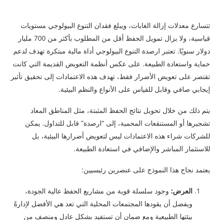
تتسارع معدلات إزالة الغابات، ويبلغ فقدان التنوع البيولوجي مستويات
قياسية، ولا يزال تمويل الحفظ أقل من المطلوب بأكثر من 700 مليار
دولار سنويًا. تعتبر ارصدة التنوع البيولوجي أداة مالية مبتكرة تهدف لدعم
حماية واستعادة الطبيعة. على عكس أنظمة التعويض القديمة التي كانت
تقتصر على تعويض الأضرار فقط، تهدف هذه الاعتمادات إلى تحقيق تأثير
إيجابي صافي وقابل للقياس على الأنواع والنظم البيئية.
يتم ذلك من خلال تحويل نتائج الحفظ المثبتة، مثل المناطق المعاد
تشجيرها أو المستنقعات المحمية، إلى “ارصدة” قابل للتداول. يمكن
للشركات شراء هذه الاعتمادات ليس لتعويض أضرارها البيئية، بل
للاستثمار المباشر والإضافي في استعادة الطبيعة.
يعتمد نجاح هذا النموذج على عنصرين رئيسيين:
العرض
:
وجود سلسلة قوية من مشاريع الحفظ عالية الجودة،
ويفضل أن يقودها المجتمعات المحلية التي تعد هي الأفضل لإدارةً
بيئتها الطبيعية ومع ضمان أن تستفيد بشكل عادل ومنصف من