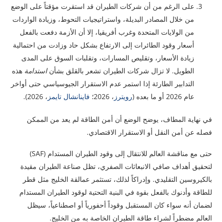
على الرغم من أن شركات الطيران قد استقرت مؤقتاً على الوضع
من خلال المصادر البديلة، واستراتيجيات التحوط، وزيادة الواردات
من الولايات المتحدة وغرب أفريقيا، إلا أن الأزمة دفعت بالفعل
أسعار وقود الطائرات إلى الارتفاع بشكل حاد وزادت من احتمالية
زيادة الأسعار، وتقليص المسارات، وتقلبات السوق على المدى
الطويل. لا تزال شركات الطيران تشعر بالقلق بشأن
استدامة
هذه
التدابير الطارئة إذا استمر عدم الاستقرار الجيوسياسي حتى أواخر
عام 2026 أو ما بعده (
رويترز
، 2026؛
فاينانشال تايمز
، 2026).
في نهاية المطاف، يوضح الوضع أن أمن الطاقة لم يعد من الممكن
فصله عن أمن النقل أو الاستقرار الاقتصادي.
حتى مع مناقشة العالم للانتقال إلى وقود الطيران المستدام (SAF)
لتحقيق أهداف صافي الانبعاثات الصفري، تظل صناعة الطيران مقيدة
بالكيروسين التقليدي. وإدراكاً لذلك، تستثمر عمالقة الخليج مثل قطر
للطاقة وأدنوك بالفعل بقوة في البنية التحتية لوقود الطيران المستدام
لضمان أنه سواء كان المستقبل وقوداً أحفورياً أو اصطناعياً، سيظل
العالم مضطراً لشراء طاقة الطيران الخاصة به من الخليج.