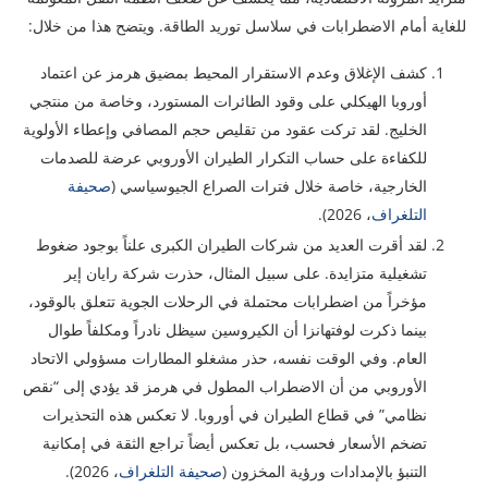
للغاية أمام الاضطرابات في سلاسل توريد الطاقة. ويتضح هذا من خلال:
كشف الإغلاق وعدم الاستقرار المحيط بمضيق هرمز عن اعتماد
أوروبا الهيكلي على وقود الطائرات المستورد، وخاصة من منتجي
الخليج. لقد تركت عقود من تقليص حجم المصافي وإعطاء الأولوية
للكفاءة على حساب التكرار الطيران الأوروبي عرضة للصدمات
الخارجية، خاصة خلال فترات الصراع الجيوسياسي (
صحيفة
التلغراف
، 2026).
لقد أقرت العديد من شركات الطيران الكبرى علناً بوجود ضغوط
تشغيلية متزايدة. على سبيل المثال، حذرت شركة رايان إير
مؤخراً من اضطرابات محتملة في الرحلات الجوية تتعلق بالوقود،
بينما ذكرت لوفتهانزا أن الكيروسين سيظل نادراً ومكلفاً طوال
العام. وفي الوقت نفسه، حذر مشغلو المطارات مسؤولي الاتحاد
الأوروبي من أن الاضطراب المطول في هرمز قد يؤدي إلى “نقص
نظامي” في قطاع الطيران في أوروبا. لا تعكس هذه التحذيرات
تضخم الأسعار فحسب، بل تعكس أيضاً تراجع الثقة في إمكانية
التنبؤ بالإمدادات ورؤية المخزون (
صحيفة التلغراف
، 2026).