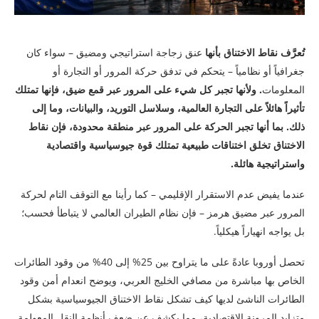
تُعرَّف نقاط الاختناق بأنها
عنق زجاجة استراتيجي ومضيق – سواء كان
جغرافياً أو نظامياً – يتحكم في تدفق حركة المرور أو التجارة أو
المعلومات
. ولأنها تجبر كل شيء على المرور عبر قمع ضيق، فإنها تمتلك
تأثيراً هائلاً على التجارة العالمية، وسلاسل التوريد، والبيانات، وما إلى
ذلك. بما أنها تجبر الحركة على المرور عبر منطقة محدودة، فإن نقاط
الاختناق تخلق اختناقات طبيعية تمتلك قوة جيوسياسية واقتصادية
واستراتيجية هائلة.
عندما يفيض عدم الاستقرار الإقليمي – كما رأينا مع التوقف التام لحركة
المرور عبر مضيق هرمز – فإن نظام الطيران العالمي لا يتباطأ فحسب؛
بل يواجه انهياراً هيكلياً.
تحصل أوروبا عادةً على ما يتراوح بين 25% إلى 40% من وقود الطائرات
الخاص بها مباشرة من مصافي الخليج العربي، ويوضح انعدام أمن وقود
الطائرات الناشئ لديها كيف تشكل نقاط الاختناق الجيوسياسية بشكل
متزايد المرونة الاقتصادية، مما يكشف عن ضعف أنظمة النقل المعولمة