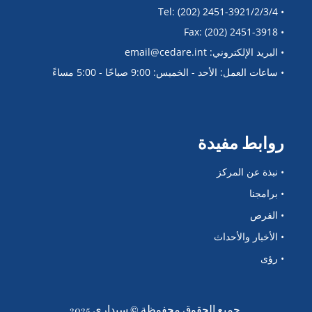
• Tel: (202) 2451-3921/2/3/4
• Fax: (202) 2451-3918
• البريد الإلكتروني: email@cedare.int
• ساعات العمل: الأحد - الخميس: 9:00 صباحًا - 5:00 مساءً
روابط مفيدة
• نبذة عن المركز
• برامجنا
• الفرص
• الأخبار والأحداث
• رؤى
جميع الحقوق محفوظة © سيداري 2025