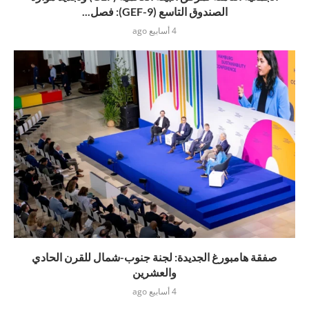
الصندوق التاسع (GEF-9): فصل...
4 أسابيع ago
صفقة هامبورغ الجديدة: لجنة جنوب-شمال للقرن الحادي
والعشرين
4 أسابيع ago