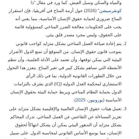
والمياه والسكن وسبل العيش. كما ورد في مقال “
ذا
كونفرسيشن
” (2026) حول أزمة المناخ في أفريقيا، فإن استقرار
المناخ ضروري لحماية حقوق الإنسان الأساسية، مما يعني أنه
يجب على الحكومات معالجة الضرر المناخي كمسؤولية قائمة
على الحقوق، وليس مجرد مصدر قلق بيئي.
يتم إعادة صياغة العمل المناخي بشكل متزايد كواجب قانوني
بموجب قانون حقوق الإنسان. من المتوقع أن تمنع الدول الأضرار
البيئية التي يمكن توقعها، وأن تعتمد على الأدلة العلمية، وأن تنظم
الأنشطة التي تساهم بشكل كبير في تغير المناخ. يتعزز هذا التحول
من خلال التطورات القانونية الدولية، بما في ذلك الرأي
الاستشاري لمحكمة العدل الدولية (ICJ) الذي يعترف بالتزامات
الدول بحماية النظام المناخي ويربط حماية البيئة بحقوق الإنسان
الأساسية (
يورونيوز، 2025
).
تعمل هيئات حقوق الإنسان العالمية والإقليمية بشكل متزايد على
تعزيز المساءلة عن التقاعس عن العمل المناخي. تدرك المحاكم
بشكل متزايد أن التدهور البيئي يمكن أن يشكل انتهاكاً لحقوق
الإنسان، مما يوسع الأساس القانوني لمحاسبة الدول. على سبيل